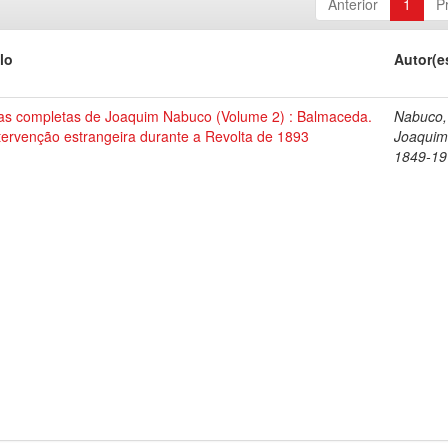
Anterior
1
P
lo
Autor(e
as completas de Joaquim Nabuco (Volume 2) : Balmaceda.
Nabuco,
tervenção estrangeira durante a Revolta de 1893
Joaquim
1849-19