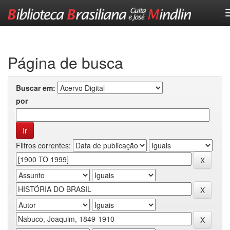
Skip
navigation
Página de busca
Buscar em:
por
Filtros correntes: