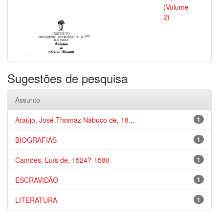
(Volume
2)
Sugestões de pesquisa
Assunto
Araújo, José Thomaz Nabuco de, 18...
1
BIOGRAFIAS
1
Camões, Luís de, 1524?-1580
1
ESCRAVIDÃO
1
LITERATURA
1