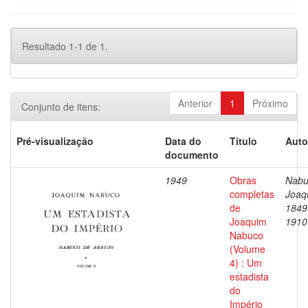
Resultado 1-1 de 1.
Anterior
1
Próximo
Conjunto de itens:
Pré-visualização
Data do
Título
Auto
documento
1949
Obras
Nabu
completas
Joaq
de
1849
Joaquim
1910
Nabuco
(Volume
4) : Um
estadista
do
Império