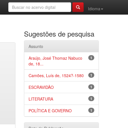
Idioma
Sugestões de pesquisa
Assunto
Araújo, José Thomaz Nabuco
1
de, 18...
Camões, Luís de, 1524?-1580
1
ESCRAVIDÃO
1
LITERATURA
1
POLÍTICA E GOVERNO
1