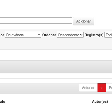
por
Ordenar
Registro(s)
Anterior
1
P
tulo
Autor(es)