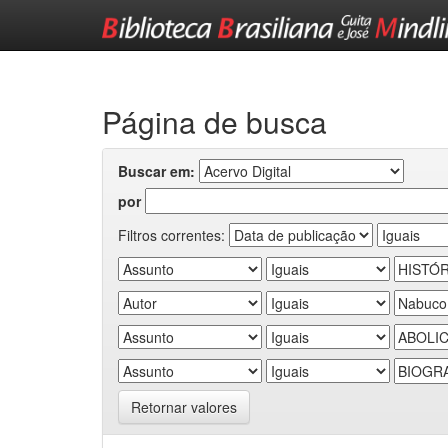
Skip
navigation
Página de busca
Buscar em:
por
Filtros correntes:
Retornar valores