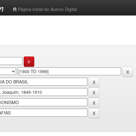
-->
Página inicial do Acervo Digital