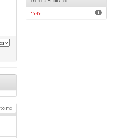
Data de Publicação
1949
1
róximo