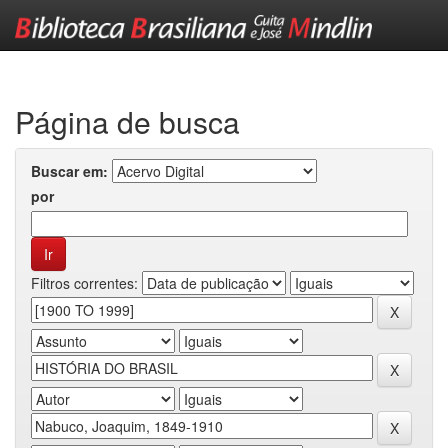
Skip
navigation
Página de busca
Buscar em:
por
Filtros correntes: