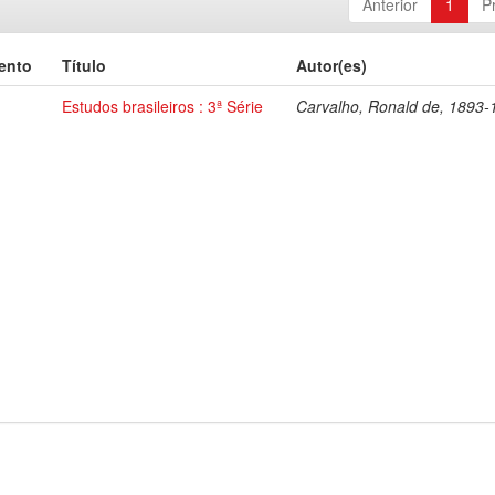
Anterior
1
P
ento
Título
Autor(es)
Estudos brasileiros : 3ª Série
Carvalho, Ronald de, 1893-