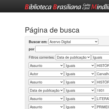
Skip
navigation
Página de busca
Buscar em:
por
Filtros correntes: