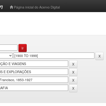
-->
Página inicial do Acervo Digital