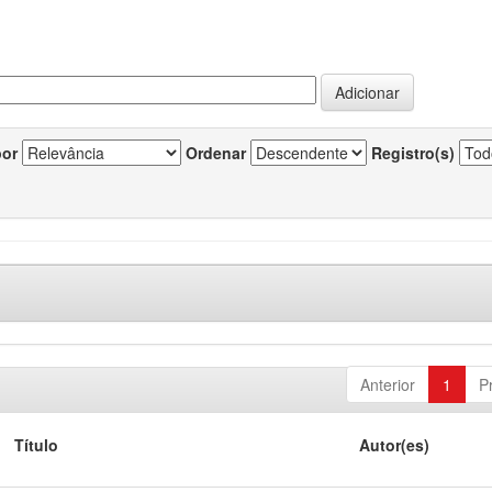
por
Ordenar
Registro(s)
Anterior
1
P
Título
Autor(es)