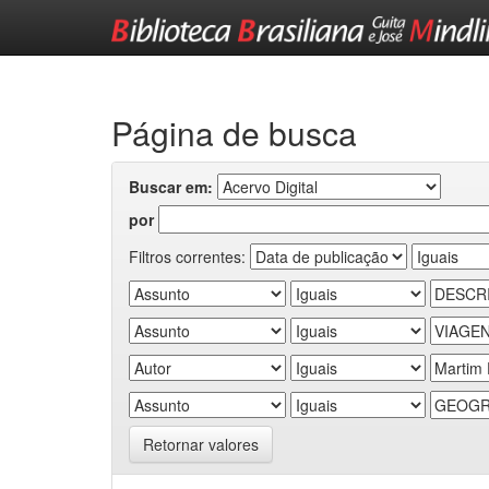
Skip
navigation
Página de busca
Buscar em:
por
Filtros correntes:
Retornar valores