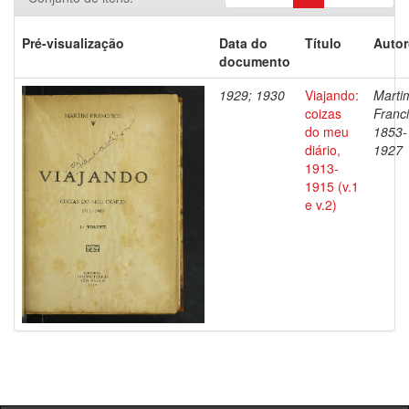
Pré-visualização
Data do
Título
Autor
documento
1929; 1930
Viajando:
Marti
coizas
Franci
do meu
1853-
diário,
1927
1913-
1915 (v.1
e v.2)