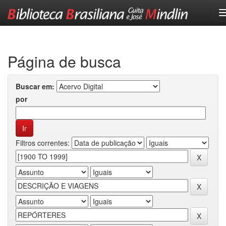
Skip
navigation
Página de busca
Buscar em:
por
Filtros correntes: