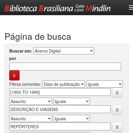
Skip
navigation
Página de busca
Buscar em:
por
Filtros correntes: