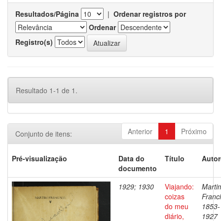
Resultados/Página
|
Ordenar registros por
Ordenar
Registro(s)
Resultado 1-1 de 1.
Anterior
1
Próximo
Conjunto de itens:
Pré-visualização
Data do
Título
Autor
documento
1929; 1930
Viajando:
Marti
coizas
Franci
do meu
1853-
diário,
1927