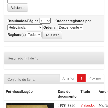
Resultados/Página
|
Ordenar registros por
Ordenar
Registro(s)
Resultado 1-1 de 1.
Anterior
1
Próximo
Conjunto de itens:
Pré-visualização
Data do
Título
Autor
documento
1929; 1930
Viajando:
Marti