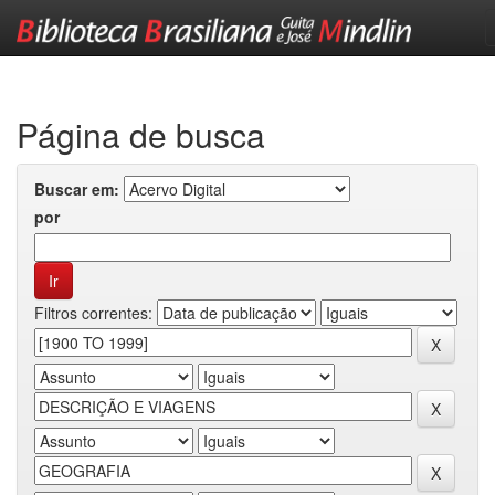
Skip
navigation
Página de busca
Buscar em:
por
Filtros correntes: