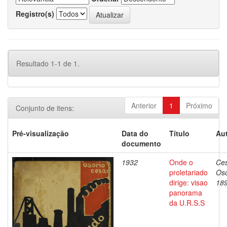
Registro(s)
Resultado 1-1 de 1.
Anterior
1
Próximo
Conjunto de itens:
Pré-visualização
Data do
Título
Aut
documento
1932
Onde o
Ces
proletariado
Oso
dirige: visao
18
panorama
da U.R.S.S