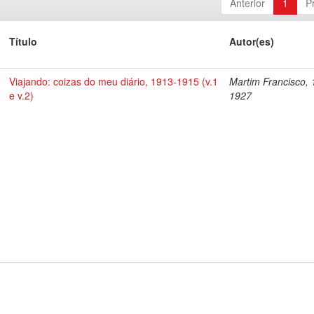
Anterior
1
P
Título
Autor(es)
Viajando: coizas do meu diário, 1913-1915 (v.1
Martim Francisco, 
e v.2)
1927