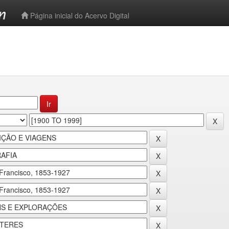
-->
Página inicial do Acervo Digital