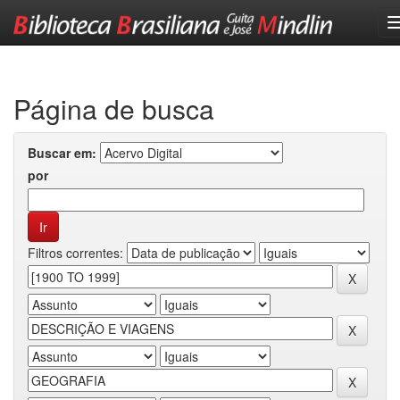
Skip
navigation
Página de busca
Buscar em:
por
Filtros correntes: