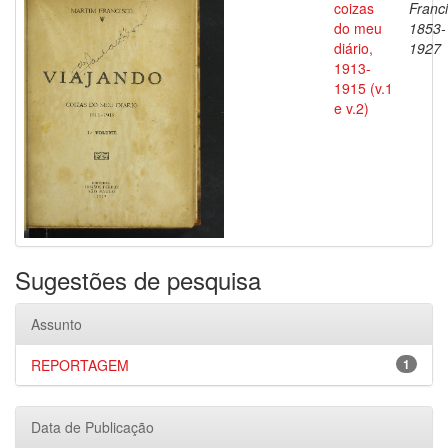
coizas
Franci
do meu
1853-
diário,
1927
1913-
1915 (v.1
e v.2)
Sugestões de pesquisa
Assunto
REPORTAGEM
1
Data de Publicação