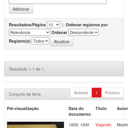
Resultados/Página
|
Ordenar registros por
Ordenar
Registro(s)
Resultado 1-1 de 1.
Anterior
1
Próximo
Conjunto de itens:
Pré-visualização
Data do
Título
Autor
documento
1929; 1930
Viajando:
Marti