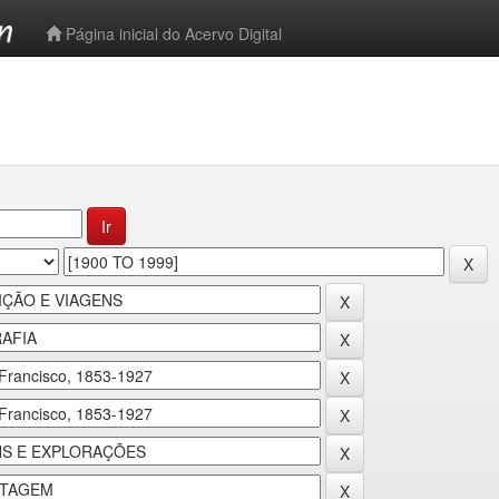
-->
Página inicial do Acervo Digital