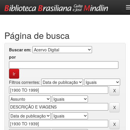
Skip
navigation
Página de busca
Buscar em:
por
Filtros correntes: