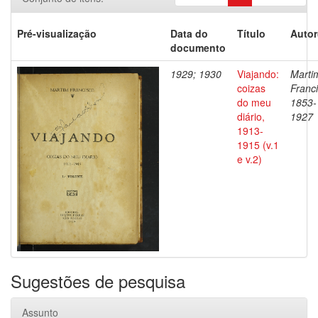
Pré-visualização
Data do
Título
Autor
documento
1929; 1930
Viajando:
Marti
coizas
Franci
do meu
1853-
diário,
1927
1913-
1915 (v.1
e v.2)
Sugestões de pesquisa
Assunto