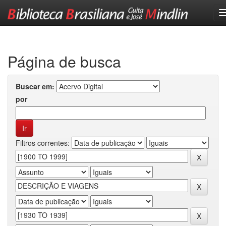
Skip
navigation
Página de busca
Buscar em:
por
Filtros correntes: