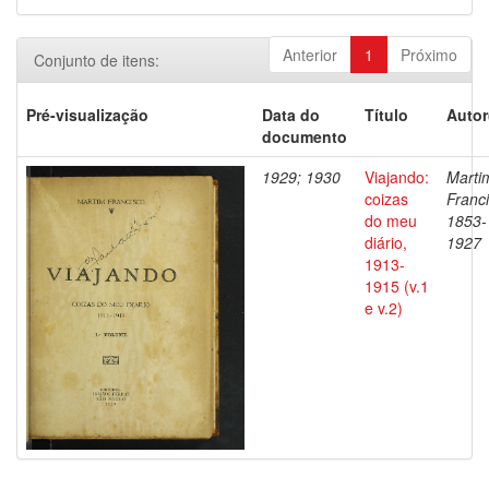
Anterior
1
Próximo
Conjunto de itens:
Pré-visualização
Data do
Título
Autor
documento
1929; 1930
Viajando:
Marti
coizas
Franci
do meu
1853-
diário,
1927
1913-
1915 (v.1
e v.2)