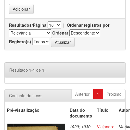
Resultados/Página
|
Ordenar registros por
Ordenar
Registro(s)
Resultado 1-1 de 1.
Anterior
1
Próximo
Conjunto de itens:
Pré-visualização
Data do
Título
Autor
documento
1929; 1930
Viajando:
Marti