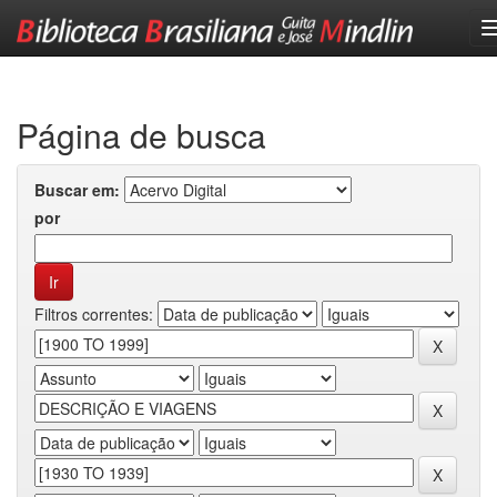
Skip
navigation
Página de busca
Buscar em:
por
Filtros correntes: