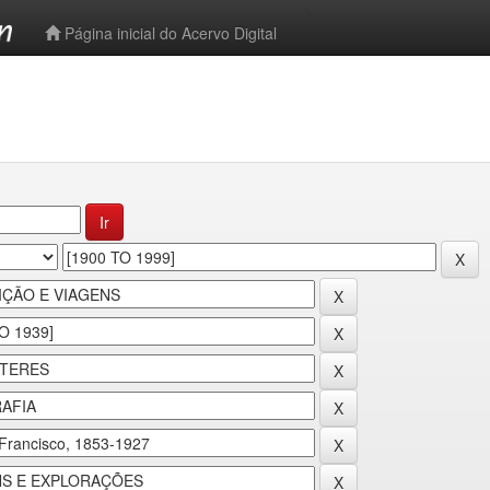
-->
Página inicial do Acervo Digital