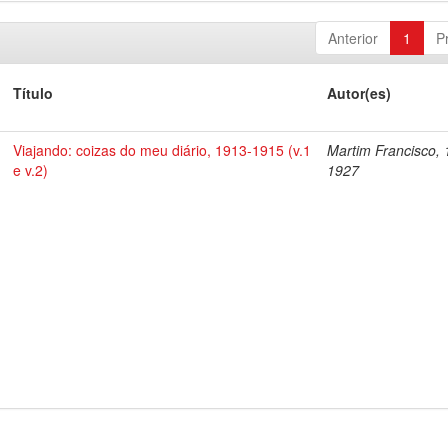
Anterior
1
P
Título
Autor(es)
Viajando: coizas do meu diário, 1913-1915 (v.1
Martim Francisco, 
e v.2)
1927