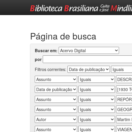
Skip
navigation
Página de busca
Buscar em:
por
Filtros correntes: