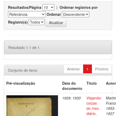
Resultados/Página
|
Ordenar registros por
Ordenar
Registro(s)
Resultado 1-1 de 1.
Anterior
1
Próximo
Conjunto de itens:
Pré-visualização
Data do
Título
Autor
documento
1929; 1930
Viajando:
Marti
coizas
Franci
do meu
1853-
diário,
1927