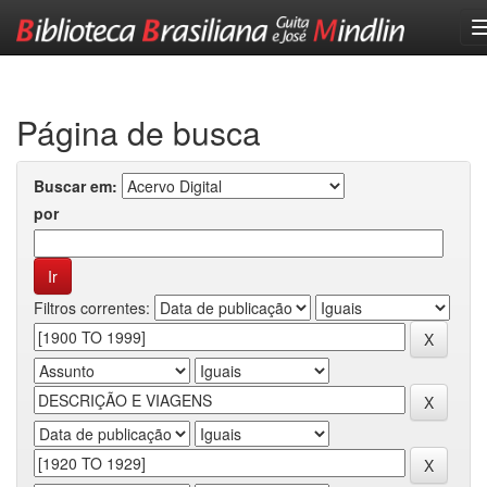
Skip
navigation
Página de busca
Buscar em:
por
Filtros correntes: