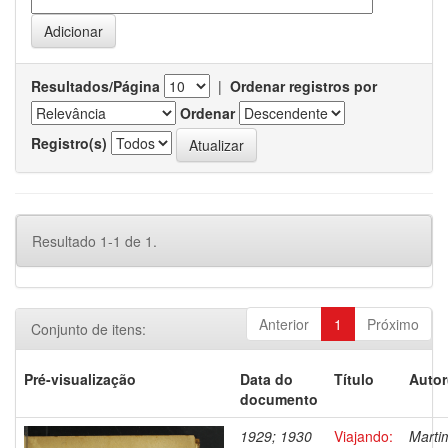
Resultados/Página
|
Ordenar registros por
Ordenar
Registro(s)
Resultado 1-1 de 1.
Anterior
1
Próximo
Conjunto de itens:
Pré-visualização
Data do
Título
Autor
documento
1929; 1930
Viajando:
Marti