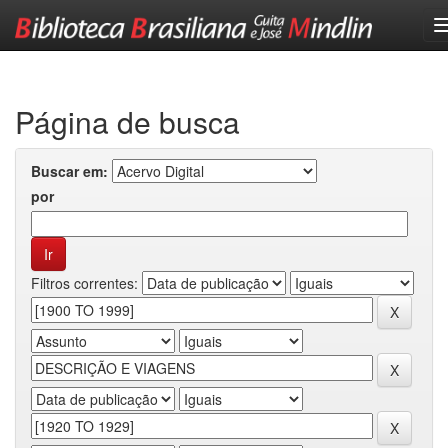
Skip
navigation
Página de busca
Buscar em:
por
Filtros correntes: