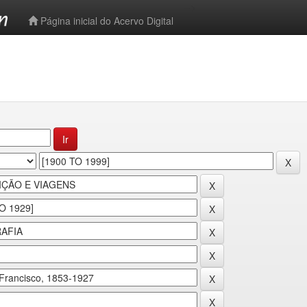
-->
Página inicial do Acervo Digital