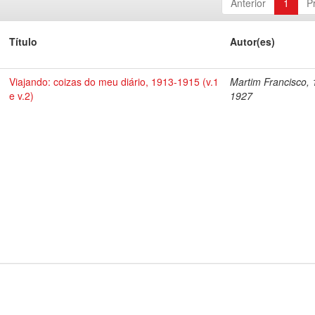
Anterior
1
P
Título
Autor(es)
Viajando: coizas do meu diário, 1913-1915 (v.1
Martim Francisco, 
e v.2)
1927