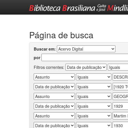
Skip
navigation
Página de busca
Buscar em:
por
Filtros correntes: