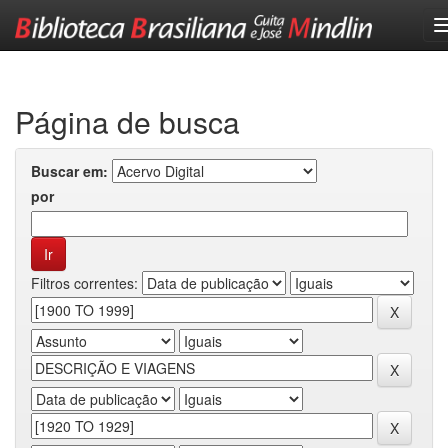
Skip
navigation
Página de busca
Buscar em:
por
Filtros correntes: