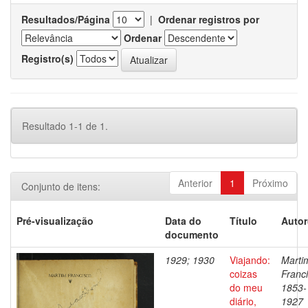
Resultados/Página
|
Ordenar registros por
Ordenar
Registro(s)
Resultado 1-1 de 1.
Anterior
1
Próximo
Conjunto de itens:
Pré-visualização
Data do
Título
Autor
documento
1929; 1930
Viajando:
Marti
coizas
Franci
do meu
1853-
diário,
1927