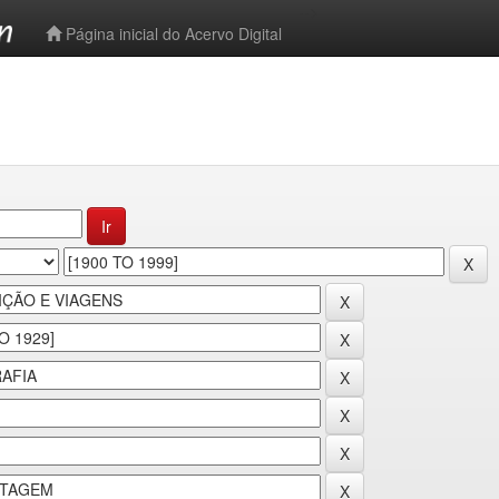
-->
Página inicial do Acervo Digital