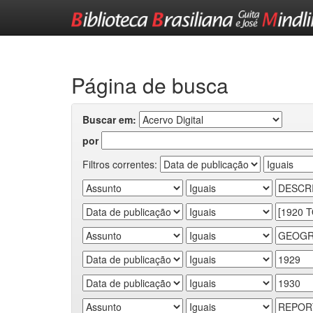
Skip
navigation
Página de busca
Buscar em:
por
Filtros correntes: