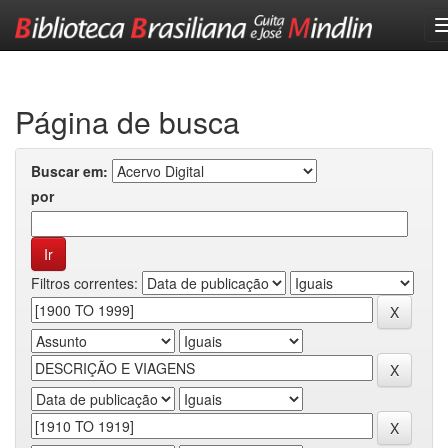
Skip
navigation
Página de busca
Buscar em:
por
Filtros correntes: