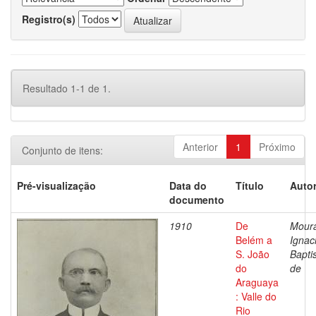
Registro(s)
Resultado 1-1 de 1.
Anterior
1
Próximo
Conjunto de itens:
Pré-visualização
Data do
Título
Autor
documento
1910
De
Mour
Belém a
Ignac
S. João
Bapti
do
de
Araguaya
: Valle do
Rio