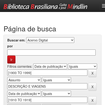
Skip
navigation
Página de busca
Buscar em:
por
Filtros correntes: