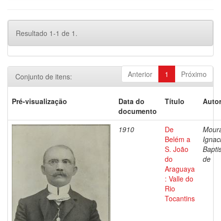
Resultado 1-1 de 1.
Anterior
1
Próximo
Conjunto de itens:
Pré-visualização
Data do
Título
Autor
documento
1910
De
Mour
Belém a
Ignac
S. João
Bapti
do
de
Araguaya
: Valle do
Rio
Tocantins