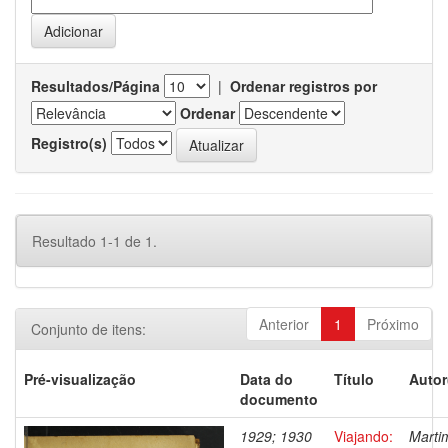
Resultados/Página
|
Ordenar registros por
Ordenar
Registro(s)
Resultado 1-1 de 1.
Anterior
1
Próximo
Conjunto de itens:
Pré-visualização
Data do
Título
Autor
documento
1929; 1930
Viajando:
Marti