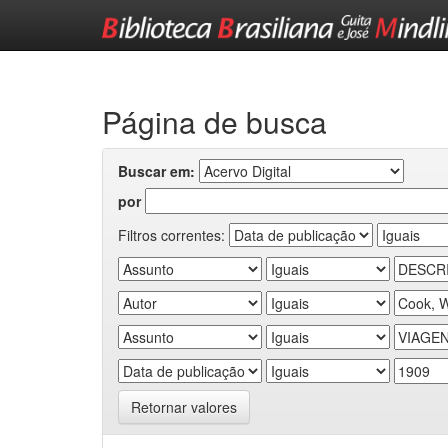
Skip
navigation
Página de busca
Buscar em:
por
Filtros correntes:
Retornar valores