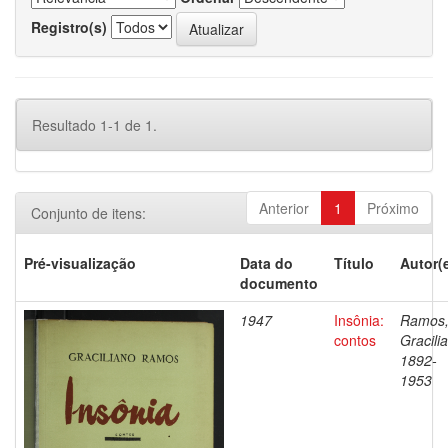
Registro(s)
Resultado 1-1 de 1.
Anterior
1
Próximo
Conjunto de itens:
Pré-visualização
Data do
Título
Autor(
documento
1947
Insônia:
Ramos
contos
Gracili
1892-
1953