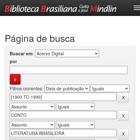
Skip
navigation
Página de busca
Buscar em:
por
Filtros correntes: