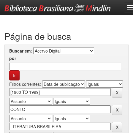
Skip
navigation
Página de busca
Buscar em:
por
Filtros correntes: