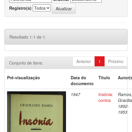
Registro(s)
Resultado 1-1 de 1.
Anterior
1
Próximo
Conjunto de itens:
Pré-visualização
Data do
Título
Autor(
documento
1947
Insônia:
Ramos
contos
Gracili
1892-
1953