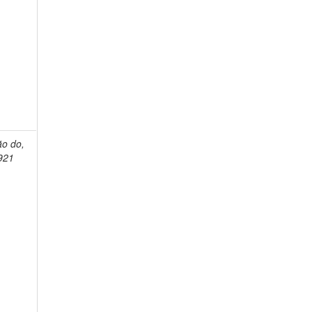
ão do,
921