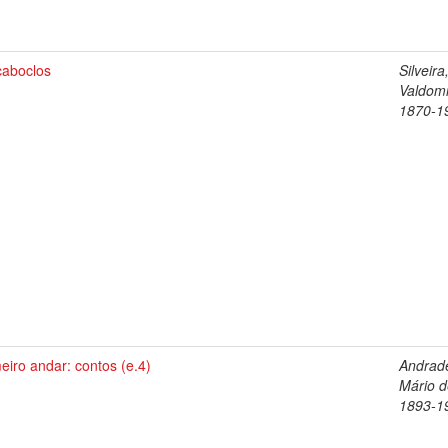
caboclos
Silveira
Valdomi
1870-1
eiro andar: contos (e.4)
Andrad
Mário d
1893-1