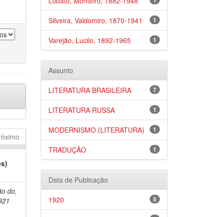
Lobato, Monteiro, 1882-1948
1
Silveira, Valdomiro, 1870-1941
1
Varejão, Lucilo, 1892-1965
1
Assunto
LITERATURA BRASILEIRA
7
LITERATURA RUSSA
1
MODERNISMO (LITERATURA)
1
róximo
TRADUÇÃO
1
es)
Data de Publicação
ão do,
1920
5
921