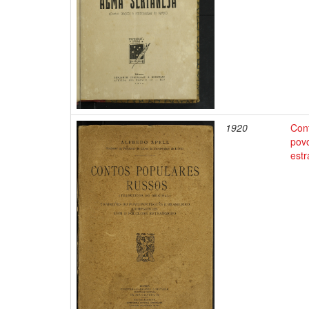
1920
Cont
povo
estr