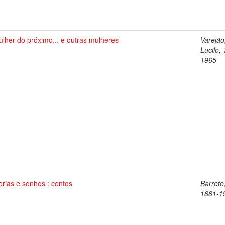
lher do próximo... e outras mulheres
Varejão
Lucilo,
1965
orias e sonhos : contos
Barreto
1881-1