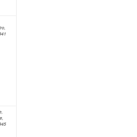
,
ro,
941
e,
e,
945