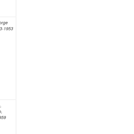
orge
93-1953
,
o,
959