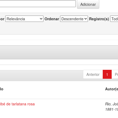
por
Ordenar
Registro(s)
Anterior
1
P
lo
Autor(
bé de tarlatana rosa
Rio, Jo
1881-1