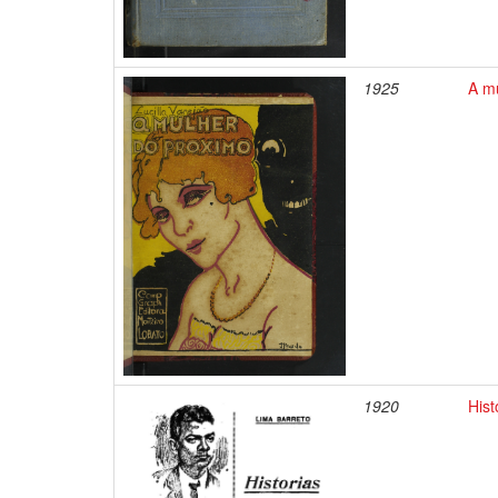
1925
A mu
1920
Hist