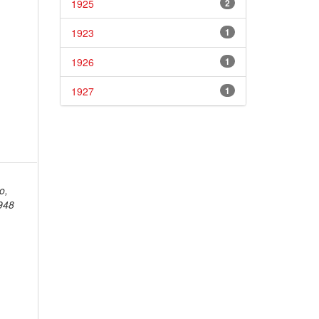
1925
2
1923
1
1926
1
1927
1
o,
948