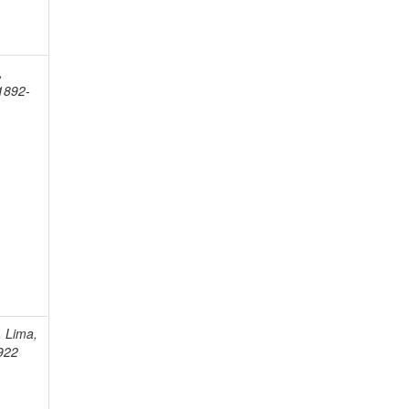
,
 1892-
, Lima,
922