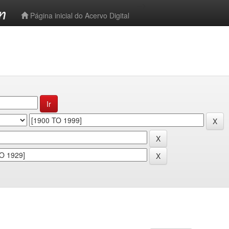
-->
Página inicial do Acervo Digital