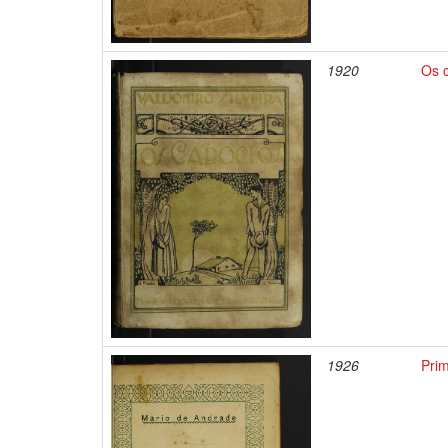
1920
Os 
1926
Prim