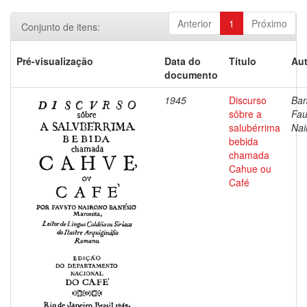
Anterior
1
Próximo
Conjunto de itens:
Pré-visualização
Data do
Título
Aut
documento
1945
Discurso
Ban
sôbre a
Fau
salubérrima
Nai
bebida
chamada
Cahue ou
Café