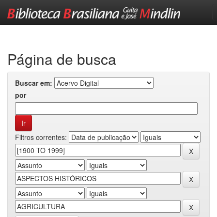
Skip
navigation
Página de busca
Buscar em:
por
Filtros correntes: