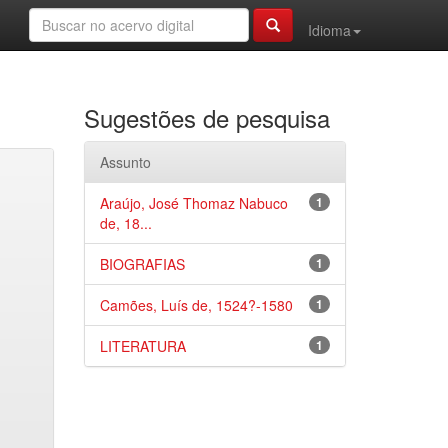
Idioma
Sugestões de pesquisa
Assunto
Araújo, José Thomaz Nabuco
1
de, 18...
BIOGRAFIAS
1
Camões, Luís de, 1524?-1580
1
LITERATURA
1