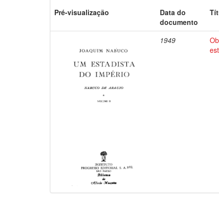
Pré-visualização
Data do
Tí
documento
1949
Ob
es