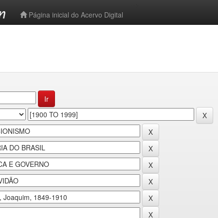
-->
Página inicial do Acervo Digital