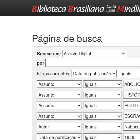
Skip
navigation
Página de busca
Buscar em:
por
Filtros correntes: