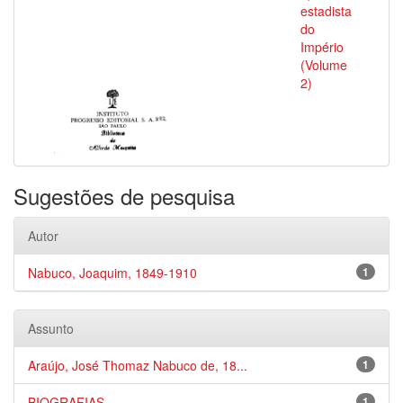
estadista
do
Império
(Volume
2)
Sugestões de pesquisa
Autor
Nabuco, Joaquim, 1849-1910
1
Assunto
Araújo, José Thomaz Nabuco de, 18...
1
BIOGRAFIAS
1