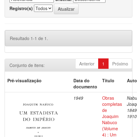
Registro(s)
Resultado 1-1 de 1.
Anterior
1
Próximo
Conjunto de itens:
Pré-visualização
Data do
Título
Auto
documento
1949
Obras
Nabu
completas
Joaq
de
1849
Joaquim
1910
Nabuco
(Volume
4) : Um