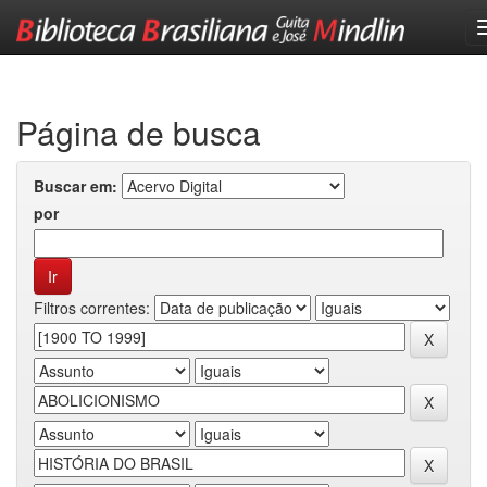
Skip
navigation
Página de busca
Buscar em:
por
Filtros correntes: