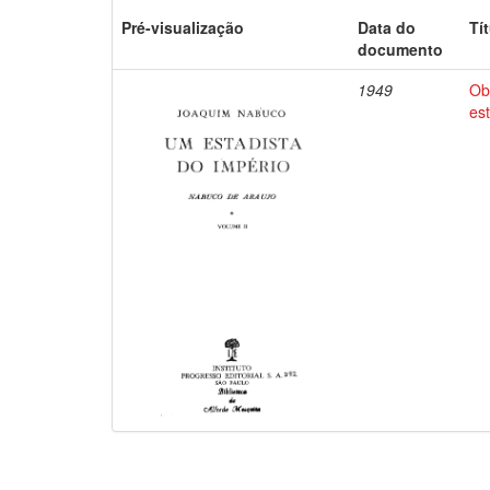
Pré-visualização
Data do
Tí
documento
1949
Ob
es