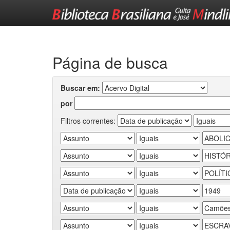
Skip
navigation
Página de busca
Buscar em:
por
Filtros correntes: