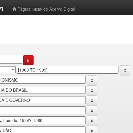
-->
Página inicial do Acervo Digital