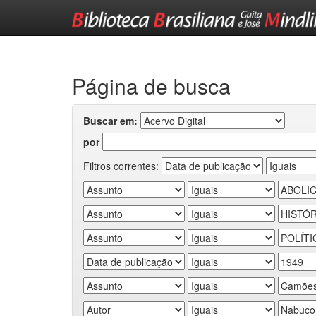
Skip
navigation
Página de busca
Buscar em:
por
Filtros correntes: