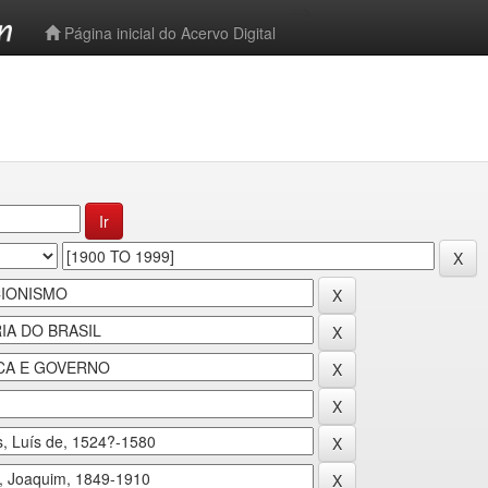
-->
Página inicial do Acervo Digital