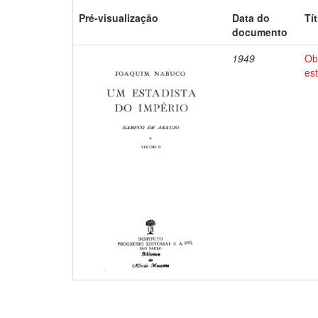
Pré-visualização
Data do
Tí
documento
1949
Ob
es