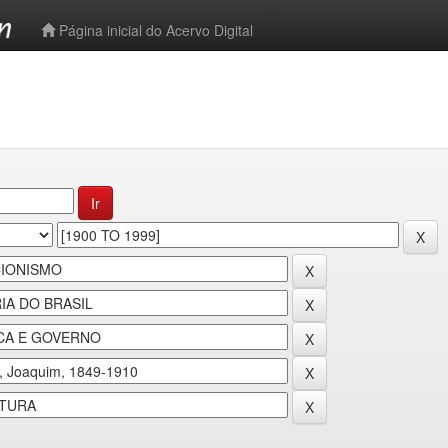
-->
Página inicial do Acervo Digital