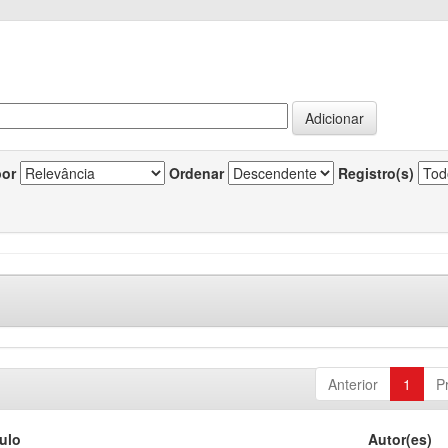
por
Ordenar
Registro(s)
Anterior
1
P
tulo
Autor(es)