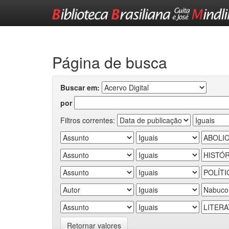
Skip
navigation
Página de busca
Buscar em:
por
Filtros correntes:
Retornar valores