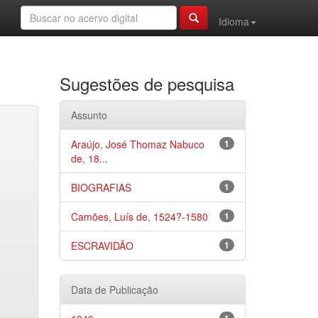
Idioma
Sugestões de pesquisa
Assunto
Araújo, José Thomaz Nabuco
1
de, 18...
BIOGRAFIAS
1
Camões, Luís de, 1524?-1580
1
ESCRAVIDÃO
1
Data de Publicação