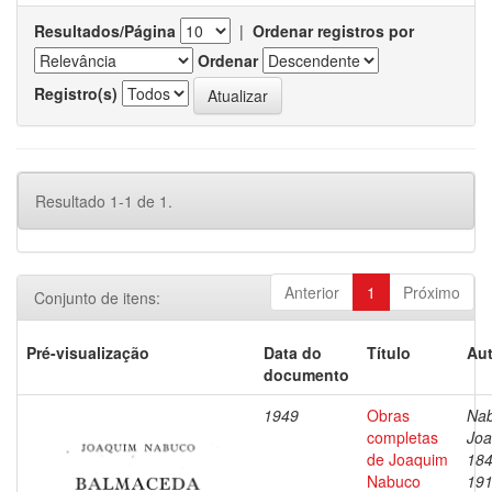
Resultados/Página
|
Ordenar registros por
Ordenar
Registro(s)
Resultado 1-1 de 1.
Anterior
1
Próximo
Conjunto de itens:
Pré-visualização
Data do
Título
Aut
documento
1949
Obras
Nab
completas
Joa
de Joaquim
184
Nabuco
19