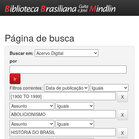
Skip
navigation
Página de busca
Buscar em:
por
Filtros correntes: