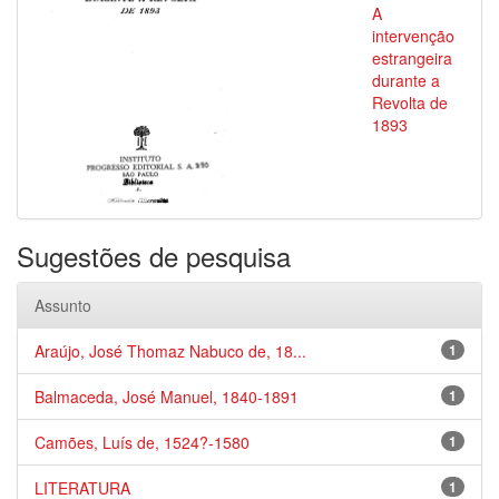
A
intervenção
estrangeira
durante a
Revolta de
1893
Sugestões de pesquisa
Assunto
Araújo, José Thomaz Nabuco de, 18...
1
Balmaceda, José Manuel, 1840-1891
1
Camões, Luís de, 1524?-1580
1
LITERATURA
1