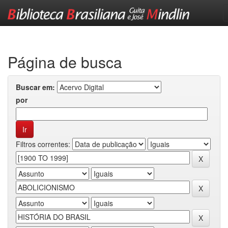
Skip
navigation
Página de busca
Buscar em:
por
Filtros correntes: