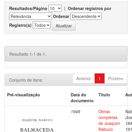
Resultados/Página
|
Ordenar registros por
Ordenar
Registro(s)
Resultado 1-1 de 1.
Anterior
1
Próximo
Conjunto de itens:
Pré-visualização
Data do
Título
Aut
documento
1949
Obras
Nab
completas
Joa
de Joaquim
184
Nabuco
19