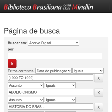
Skip
navigation
Página de busca
Buscar em:
por
Filtros correntes: