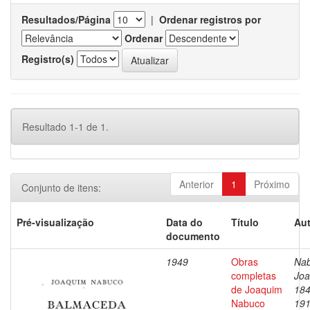
Resultados/Página
|
Ordenar registros por
Ordenar
Registro(s)
Resultado 1-1 de 1.
Anterior
1
Próximo
Conjunto de itens:
Pré-visualização
Data do
Título
Aut
documento
1949
Obras
Nab
completas
Joa
de Joaquim
184
Nabuco
19