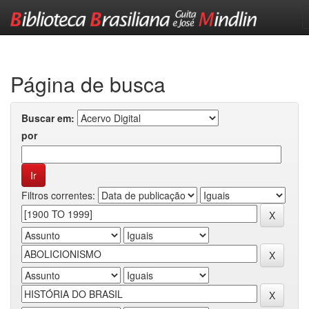
Skip
navigation
Página de busca
Buscar em:
por
Filtros correntes: