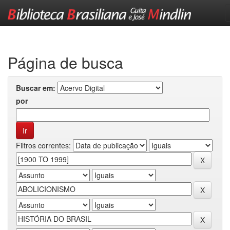
Skip
navigation
Página de busca
Buscar em:
por
Filtros correntes: