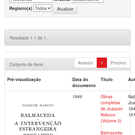
Registro(s)
Resultado 1-1 de 1.
Anterior
1
Próximo
Conjunto de itens:
Pré-visualização
Data do
Título
Aut
documento
1949
Obras
Nab
completas
Joa
de Joaquim
184
Nabuco
19
(Volume 2)
:
Balmaceda.