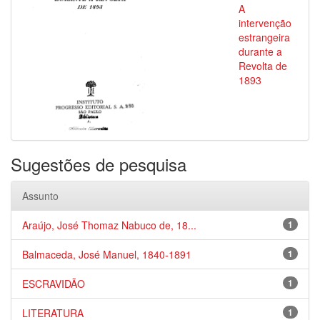
A
intervenção
estrangeira
durante a
Revolta de
1893
Sugestões de pesquisa
Assunto
Araújo, José Thomaz Nabuco de, 18...
1
Balmaceda, José Manuel, 1840-1891
1
ESCRAVIDÃO
1
LITERATURA
1