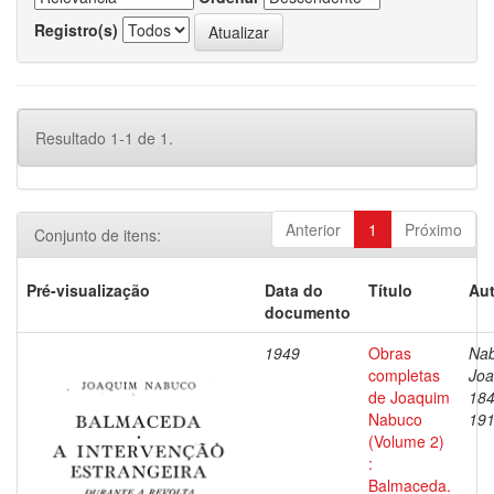
Registro(s)
Resultado 1-1 de 1.
Anterior
1
Próximo
Conjunto de itens:
Pré-visualização
Data do
Título
Aut
documento
1949
Obras
Nab
completas
Joa
de Joaquim
184
Nabuco
19
(Volume 2)
:
Balmaceda.