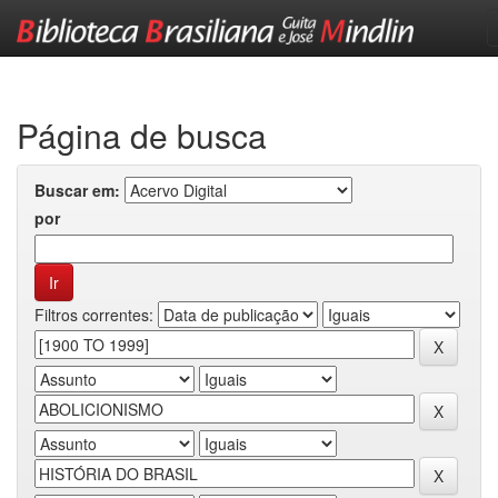
Skip
navigation
Página de busca
Buscar em:
por
Filtros correntes: