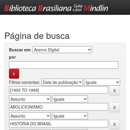
Skip
navigation
Página de busca
Buscar em:
por
Filtros correntes: