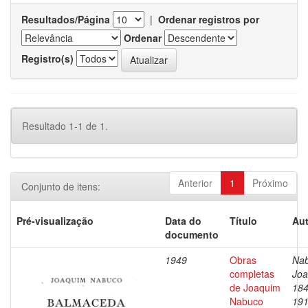
Resultados/Página
|
Ordenar registros por
Ordenar
Registro(s)
Resultado 1-1 de 1.
Anterior
1
Próximo
Conjunto de itens:
Pré-visualização
Data do
Título
Aut
documento
1949
Obras
Nab
completas
Joa
de Joaquim
184
Nabuco
19