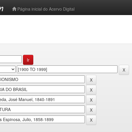
-->
Página inicial do Acervo Digital