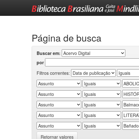
Skip
navigation
Página de busca
Buscar em:
por
Filtros correntes:
Retornar valores