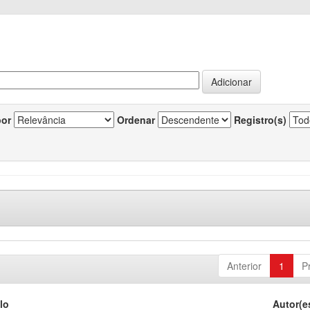
por
Ordenar
Registro(s)
Anterior
1
P
lo
Autor(e