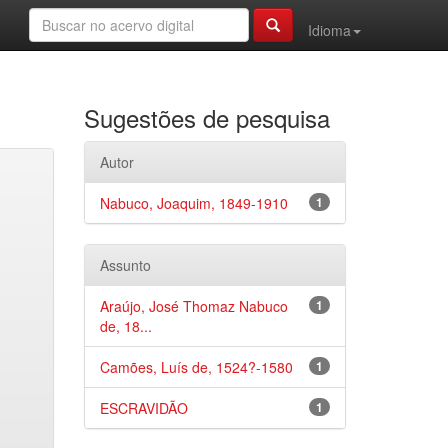
Idioma
Sugestões de pesquisa
Autor
Nabuco, Joaquim, 1849-1910
1
Assunto
Araújo, José Thomaz Nabuco
1
de, 18...
Camões, Luís de, 1524?-1580
1
ESCRAVIDÃO
1