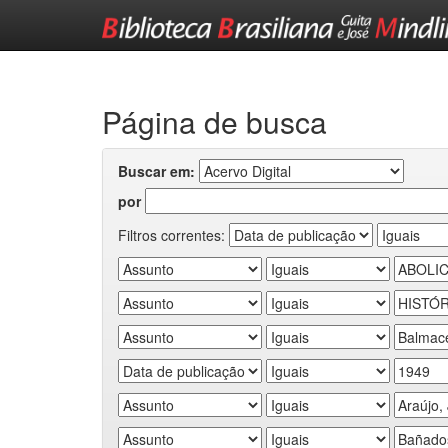
Skip
navigation
Página de busca
Buscar em:
por
Filtros correntes: