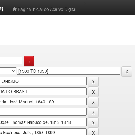
-->
Página inicial do Acervo Digital