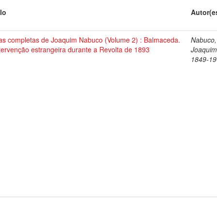
lo
Autor(e
as completas de Joaquim Nabuco (Volume 2) : Balmaceda.
Nabuco,
tervenção estrangeira durante a Revolta de 1893
Joaquim
1849-19