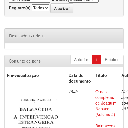
Registro(s)
Resultado 1-1 de 1.
Anterior
1
Próximo
Conjunto de itens:
Pré-visualização
Data do
Título
Aut
documento
1949
Obras
Nab
completas
Joa
de Joaquim
184
Nabuco
19
(Volume 2)
:
Balmaceda.