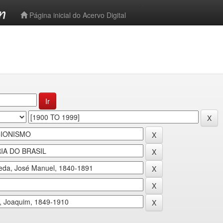
-->
Página inicial do Acervo Digital