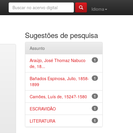
Idioma
Sugestões de pesquisa
Assunto
Araújo, José Thomaz Nabuco
1
de, 18...
Bañados Espinosa, Julio, 1858-
1
1899
Camões, Luís de, 1524?-1580
1
ESCRAVIDÃO
1
LITERATURA
1