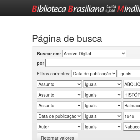
Skip
navigation
Página de busca
Buscar em:
por
Filtros correntes:
Retornar valores