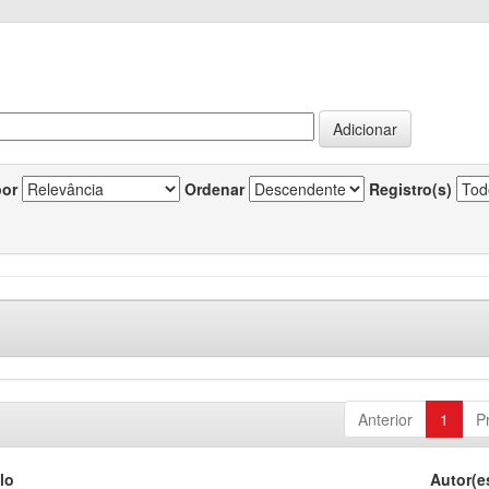
por
Ordenar
Registro(s)
Anterior
1
P
lo
Autor(e