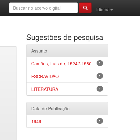
Idioma
Sugestões de pesquisa
Assunto
Camões, Luís de, 1524?-1580
1
ESCRAVIDÃO
1
LITERATURA
1
Data de Publicação
1949
1