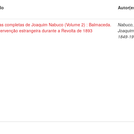
lo
Autor(e
as completas de Joaquim Nabuco (Volume 2) : Balmaceda.
Nabuco,
tervenção estrangeira durante a Revolta de 1893
Joaquim
1849-19