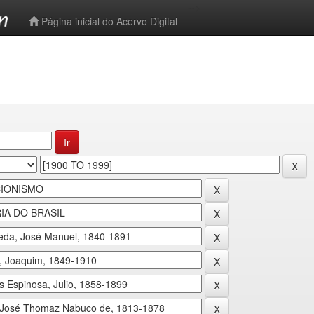
-->
Página inicial do Acervo Digital