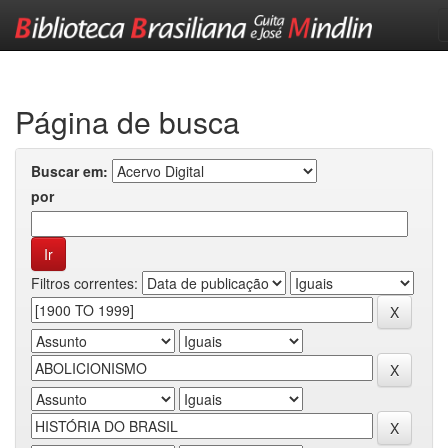
Skip
navigation
Página de busca
Buscar em:
por
Filtros correntes: