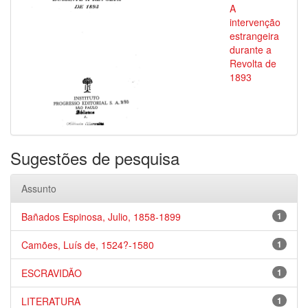
A
intervenção
estrangeira
durante a
Revolta de
1893
Sugestões de pesquisa
Assunto
Bañados Espinosa, Julio, 1858-1899
1
Camões, Luís de, 1524?-1580
1
ESCRAVIDÃO
1
LITERATURA
1