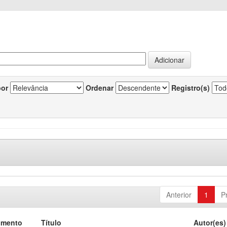
por
Ordenar
Registro(s)
Anterior
1
P
umento
Título
Autor(es)