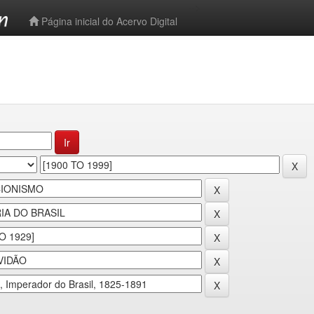
-->
Página inicial do Acervo Digital