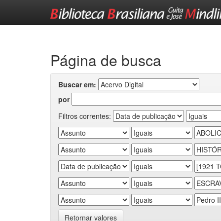
Skip
navigation
Página de busca
Buscar em:
por
Filtros correntes:
Retornar valores