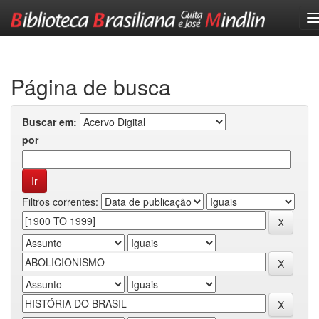
Skip
navigation
Página de busca
Buscar em:
por
Filtros correntes: