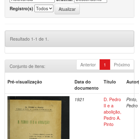
Registro(s)
Resultado 1-1 de 1.
Anterior
1
Próximo
Conjunto de itens:
Pré-visualização
Data do
Título
Autor
documento
1921
D. Pedro
Pinto,
II e a
Pedro 
abolição,
Pedro A.
Pinto